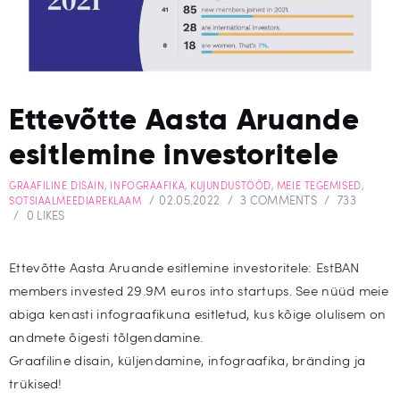
Ettevõtte Aasta Aruande
esitlemine investoritele
GRAAFILINE DISAIN
,
INFOGRAAFIKA
,
KUJUNDUSTÖÖD
,
MEIE TEGEMISED
,
02.05.2022
3
COMMENTS
733
SOTSIAALMEEDIAREKLAAM
0
LIKES
Ettevõtte Aasta Aruande esitlemine investoritele: EstBAN
members invested 29.9M euros into startups. See nüüd meie
abiga kenasti infograafikuna esitletud, kus kõige olulisem on
andmete õigesti tõlgendamine.
Graafiline disain, küljendamine, infograafika, bränding ja
trükised!