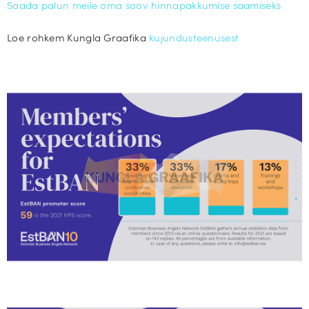
Saada palun meile oma soov hinnapakkumise saamiseks
Loe rohkem Kungla Graafika
kujundusteenusest