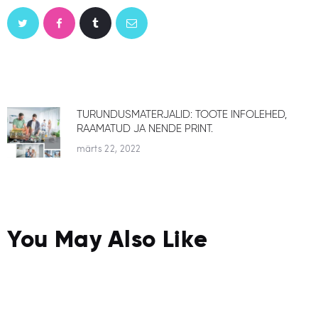
NAVIGEERIMINE
TURUNDUSMATERJALID: TOOTE INFOLEHED,
Previous
RAAMATUD JA NENDE PRINT.
post:
märts 22, 2022
You May Also Like