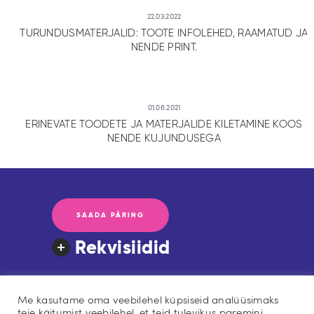
22.03.2022
TURUNDUSMATERJALID: TOOTE INFOLEHED, RAAMATUD JA
NENDE PRINT.
01.06.2021
ERINEVATE TOODETE JA MATERJALIDE KILETAMINE KOOS
NENDE KUJUNDUSEGA
SAADA PÄRING
Rekvisiidid
Me kasutame oma veebilehel küpsiseid analüüsimaks
Blogi
Meist
Tellimiskeskus
teie käitumist veebilehel, et teid tulevikus paremini