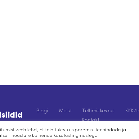
Blogi
Meist
Tellimiskeskus
KKK/I
siidid
Kontakt
umist veebilehel, et teid tulevikus paremini teenindada ja
tselt nõustute ka nende kasutustingmustega!