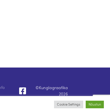
nfo
©Kunglagraafika
2026
Cookie Settings
Nõustun