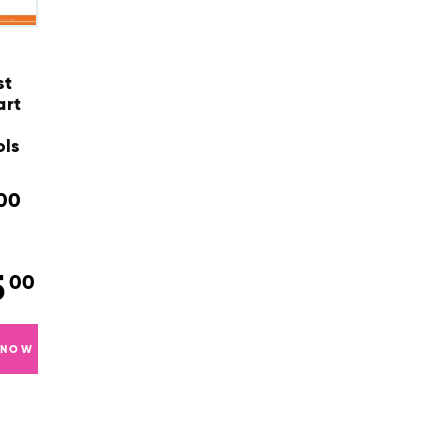
st
art
ols
00
5
00
 NOW