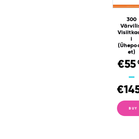
Meist
300
Blogi
Värvili
Visiitka
i
Kontakt
(Ühepo
et)
€
55
–
€
14
BUY