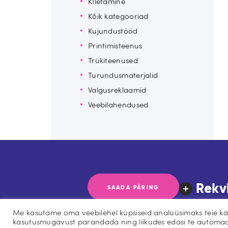
KIletamine
Kõik kategooriad
Kujundustööd
Printimisteenus
Trükiteenused
Turundusmaterjalid
Valgusreklaamid
Veebilahendused
Rekvi
SAADA PÄRING
Me kasutame oma veebilehel küpsiseid analüüsimaks teie käit
kasutusmugavust parandada ning liikudes edasi te automaa