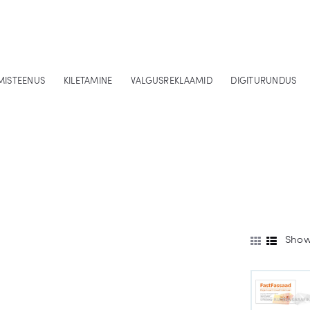
Kujundustööd
Turundusmaterjalid
KUNGLA GRAAFIKA
MISTEENUS
KILETAMINE
VALGUSREKLAAMID
DIGITURUNDUS
Printimisteenus
Kiletamine
Valgusreklaamid
Digiturundus
Showi
Copywriter
Hinnakiri